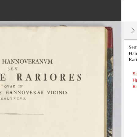
Ser
Han
Rari
Se
H
Ra