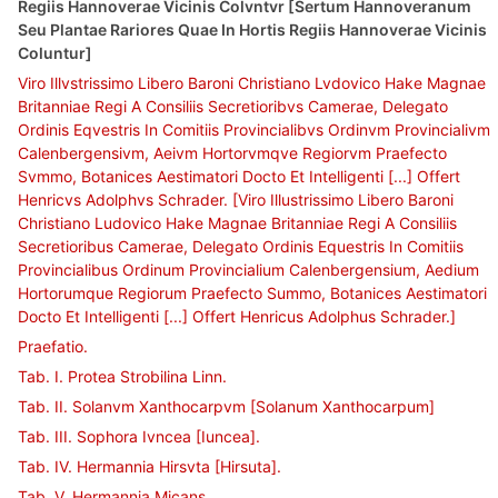
Regiis Hannoverae Vicinis Colvntvr [Sertum Hannoveranum
Seu Plantae Rariores Quae In Hortis Regiis Hannoverae Vicinis
Coluntur]
Viro Illvstrissimo Libero Baroni Christiano Lvdovico Hake Magnae
Britanniae Regi A Consiliis Secretioribvs Camerae, Delegato
Ordinis Eqvestris In Comitiis Provincialibvs Ordinvm Provincialivm
Calenbergensivm, Aeivm Hortorvmqve Regiorvm Praefecto
Svmmo, Botanices Aestimatori Docto Et Intelligenti [...] Offert
Henricvs Adolphvs Schrader. [Viro Illustrissimo Libero Baroni
Christiano Ludovico Hake Magnae Britanniae Regi A Consiliis
Secretioribus Camerae, Delegato Ordinis Equestris In Comitiis
Provincialibus Ordinum Provincialium Calenbergensium, Aedium
Hortorumque Regiorum Praefecto Summo, Botanices Aestimatori
Docto Et Intelligenti [...] Offert Henricus Adolphus Schrader.]
Praefatio.
Tab. I. Protea Strobilina Linn.
Tab. II. Solanvm Xanthocarpvm [Solanum Xanthocarpum]
Tab. III. Sophora Ivncea [Iuncea].
Tab. IV. Hermannia Hirsvta [Hirsuta].
Tab. V. Hermannia Micans.