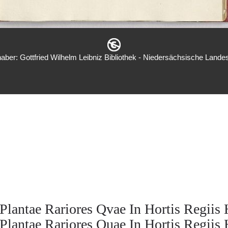
aber: Gottfried Wilhelm Leibniz Bibliothek - Niedersächsische Landes
antae Rariores Qvae In Hortis Regiis 
antae Rariores Quae In Hortis Regiis 