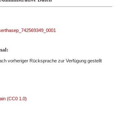
5_serthasep_742569349_0001
al:
ch vorheriger Rücksprache zur Verfügung gestellt
ain (CC0 1.0)