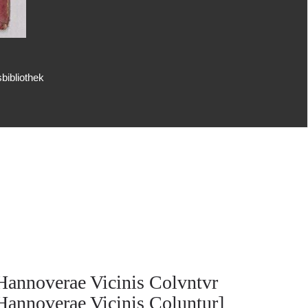
bibliothek
Hannoverae Vicinis Colvntvr
Hannoverae Vicinis Coluntur]