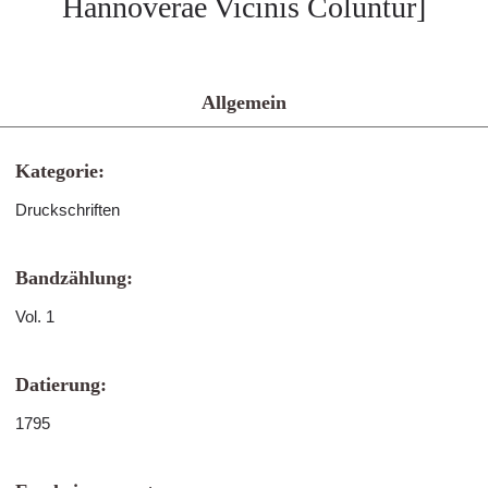
Hannoverae Vicinis Coluntur]
Allgemein
Kategorie:
Druckschriften
Bandzählung:
Vol. 1
Datierung:
1795