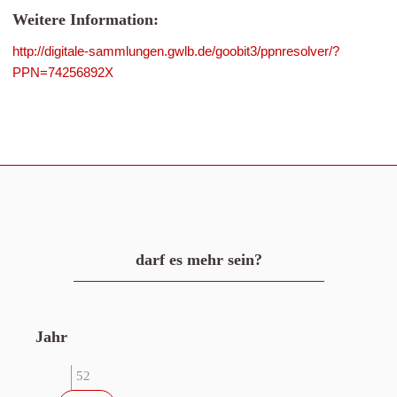
Weitere Information:
http://digitale-sammlungen.gwlb.de/goobit3/ppnresolver/?
PPN=74256892X
darf es mehr sein?
Jahr
52