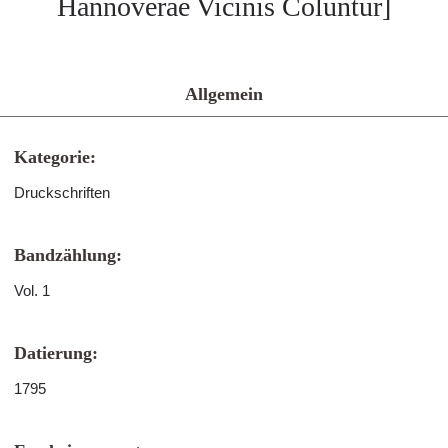
Hannoverae Vicinis Coluntur]
Allgemein
Kategorie:
Druckschriften
Bandzählung:
Vol. 1
Datierung:
1795