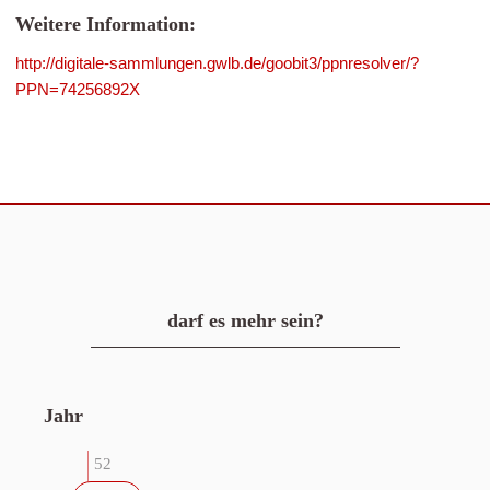
Weitere Information:
http://digitale-sammlungen.gwlb.de/goobit3/ppnresolver/?
PPN=74256892X
darf es mehr sein?
Jahr
52