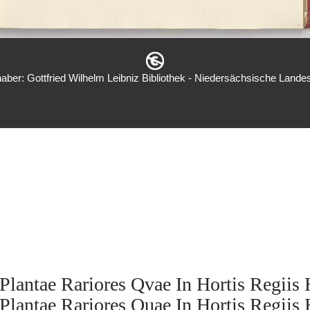
aber: Gottfried Wilhelm Leibniz Bibliothek - Niedersächsische Landes
antae Rariores Qvae In Hortis Regiis 
antae Rariores Quae In Hortis Regiis 