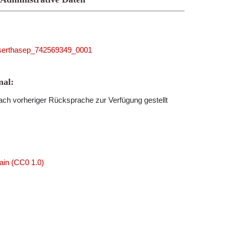
5_serthasep_742569349_0001
al:
ch vorheriger Rücksprache zur Verfügung gestellt
ain (CC0 1.0)