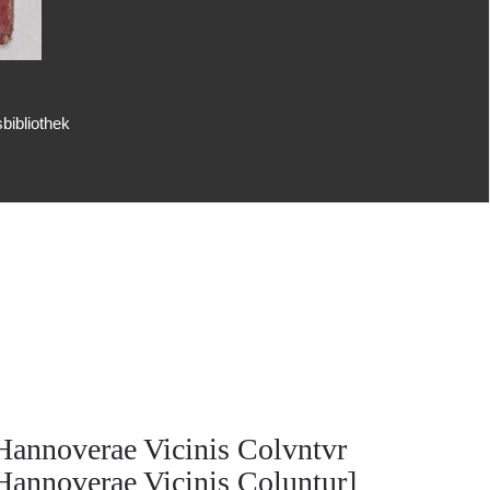
bibliothek
Hannoverae Vicinis Colvntvr
Hannoverae Vicinis Coluntur]