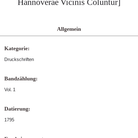
Hannoverae Vicinis Coluntur]
Allgemein
Kategorie:
Druckschriften
Bandzählung:
Vol. 1
Datierung:
1795