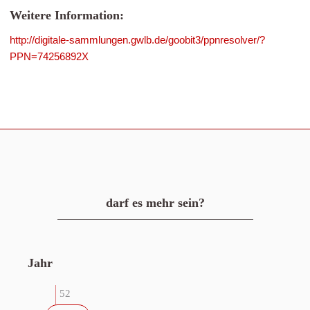
Weitere Information:
http://digitale-sammlungen.gwlb.de/goobit3/ppnresolver/?
PPN=74256892X
darf es mehr sein?
Jahr
52