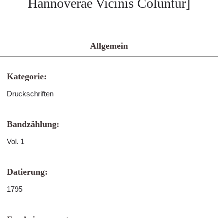
Hannoverae Vicinis Coluntur]
Allgemein
Kategorie:
Druckschriften
Bandzählung:
Vol. 1
Datierung:
1795