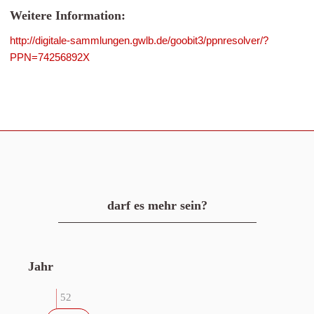
Weitere Information:
http://digitale-sammlungen.gwlb.de/goobit3/ppnresolver/?
PPN=74256892X
darf es mehr sein?
Jahr
52