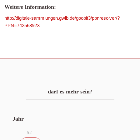
Weitere Information:
http://digitale-sammlungen.gwlb.de/goobit3/ppnresolver/?
PPN=74256892X
darf es mehr sein?
Jahr
52