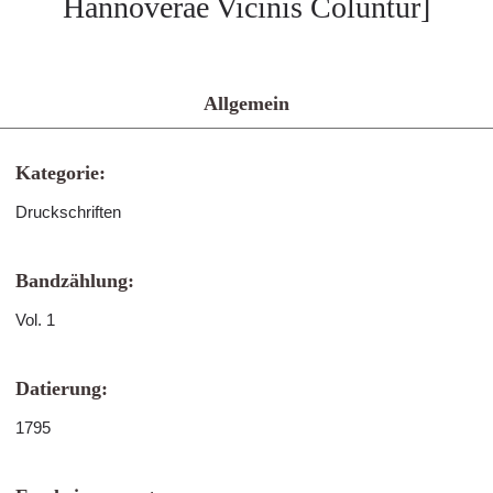
Hannoverae Vicinis Coluntur]
Allgemein
Kategorie:
Druckschriften
Bandzählung:
Vol. 1
Datierung:
1795