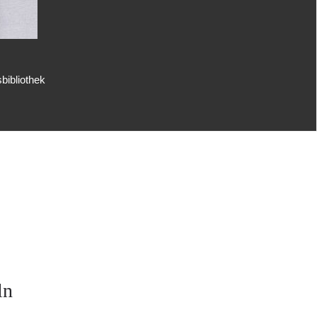
bibliothek
ln