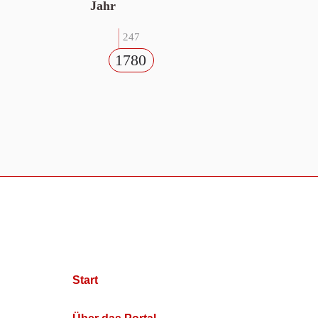
Jahr
247
1780
Start