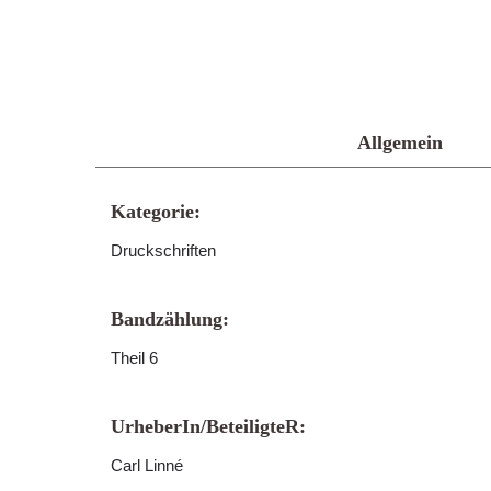
Allgemein
Kategorie:
Druckschriften
Bandzählung:
Theil 6
UrheberIn/BeteiligteR:
Carl Linné