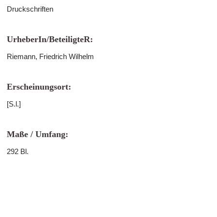
Druckschriften
UrheberIn/BeteiligteR:
Riemann, Friedrich Wilhelm
Erscheinungsort:
[S.l.]
Maße / Umfang:
292 Bl.