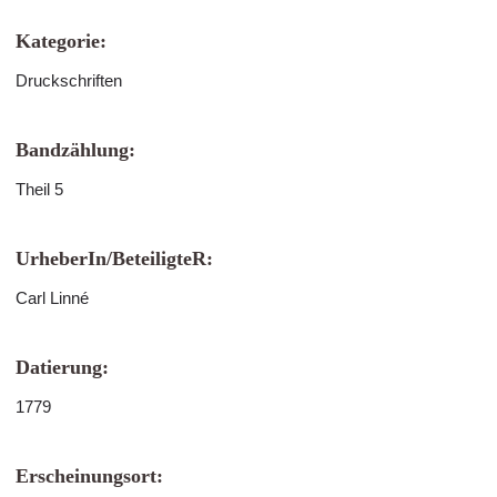
Kategorie:
Druckschriften
Bandzählung:
Theil 5
UrheberIn/BeteiligteR:
Carl Linné
Datierung:
1779
Erscheinungsort: