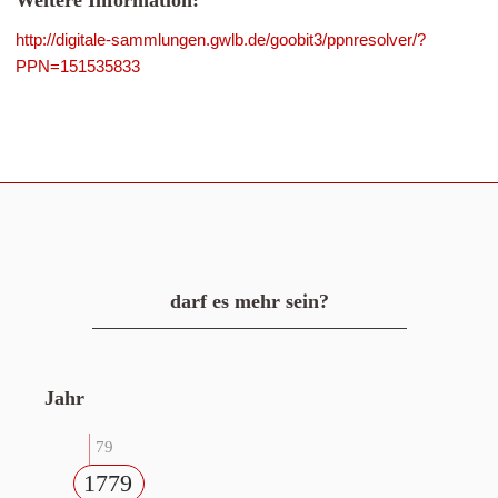
Weitere Information:
http://digitale-sammlungen.gwlb.de/goobit3/ppnresolver/?
PPN=151535833
darf es mehr sein?
Jahr
79
1779