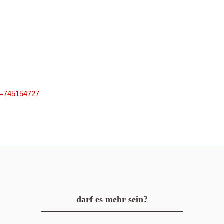
PN=745154727
darf es mehr sein?