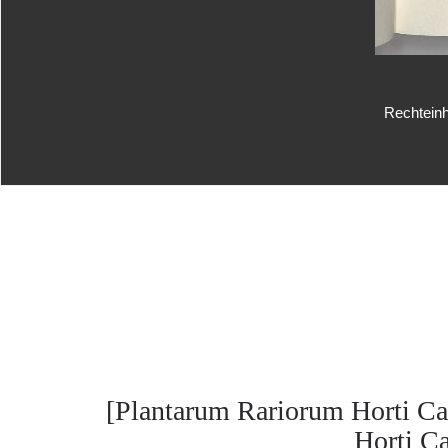
Rechteinh
[Plantarum Rariorum Horti Ca
Horti Cæ