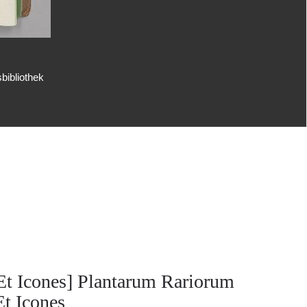
bibliothek
Et Icones] Plantarum Rariorum
Et Icones