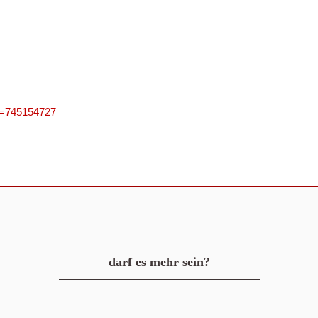
PN=745154727
darf es mehr sein?