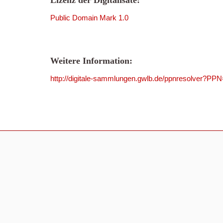
Lizenz der Digitalisate:
Public Domain Mark 1.0
Weitere Information:
http://digitale-sammlungen.gwlb.de/ppnresolver?P