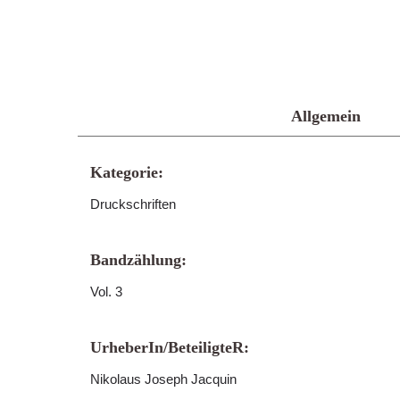
Allgemein
Kategorie:
Druckschriften
Bandzählung:
Vol. 3
UrheberIn/BeteiligteR:
Nikolaus Joseph Jacquin