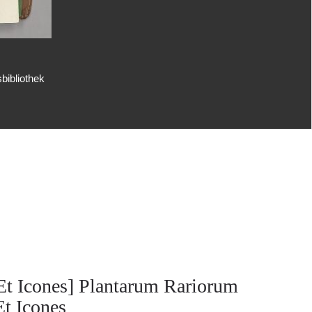
bibliothek
Et Icones] Plantarum Rariorum
Et Icones