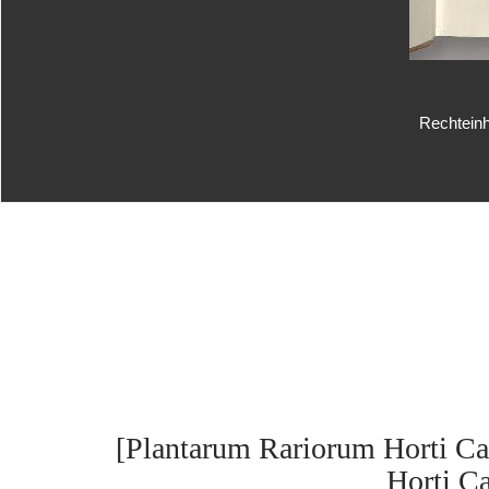
Rechteinh
[Plantarum Rariorum Horti Ca
Horti Cæ