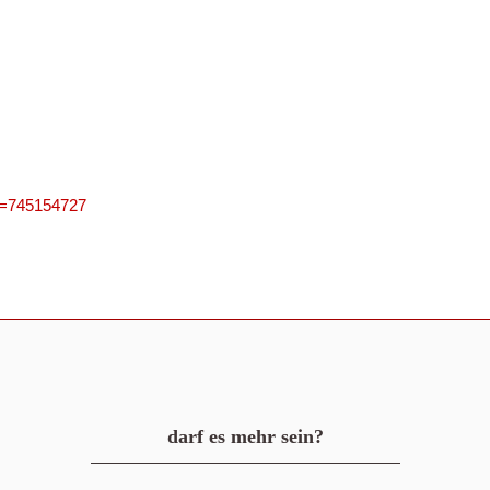
PN=745154727
darf es mehr sein?