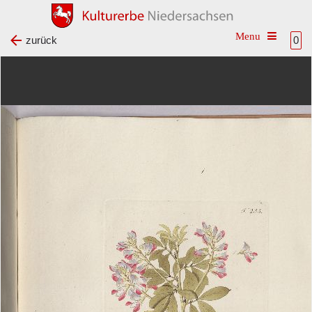
Toggle na
zurück
0