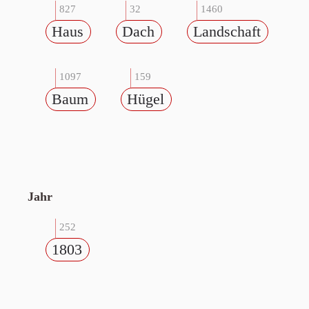
827
32
1460
Haus
Dach
Landschaft
1097
159
Baum
Hügel
Jahr
252
1803