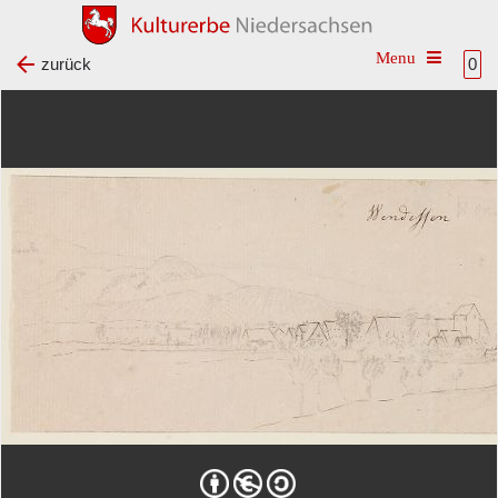
Toggle na
zurück
0