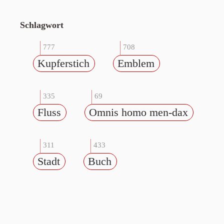
Schlagwort
777
708
Kupferstich
Emblem
335
69
Fluss
Omnis homo men-dax
311
433
Stadt
Buch