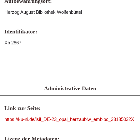
Aufbewahrungsort:
Herzog August Bibliothek Wolfenbüttel
Identifikator:
Xb 2867
Administrative Daten
Link zur Seite:
https://ku-ni.de/isil_DE-23_opal_herzaubiw_emblbc_33185032X
Lizenz der Metadaten: