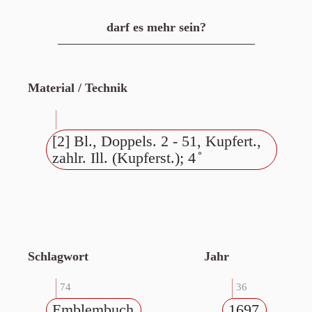
darf es mehr sein?
Material / Technik
[2] Bl., Doppels. 2 - 51, Kupfert.,
zahlr. Ill. (Kupferst.); 4 ̊
Schlagwort
Jahr
74
36
Emblembuch
1697