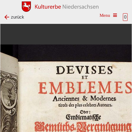
Toggle na
zurück
0