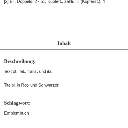
[2] Bl., Doppels. 2 - 51, Kupfert., zahlr. Ill. (Kupferst.); 4 ̊
Inhalt
Beschreibung:
Text dt., lat., franz. und ital.
Titelbl. in Rot- und Schwarzdr.
Schlagwort:
Emblembuch