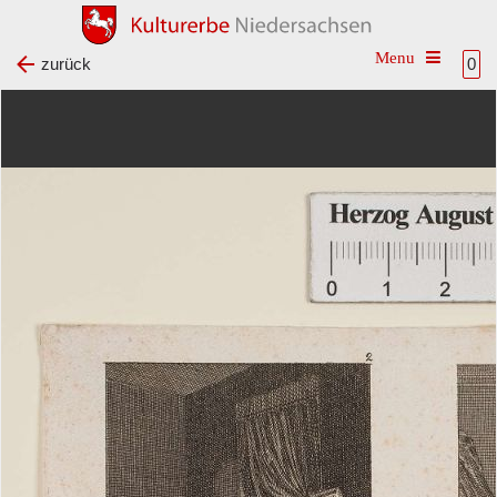
Toggle na
zurück
0