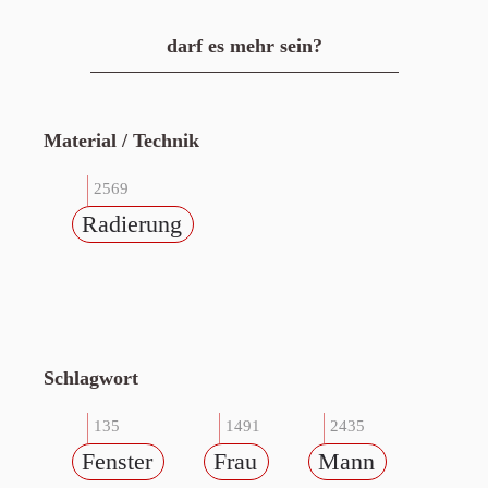
darf es mehr sein?
Material / Technik
2569
Radierung
Schlagwort
135
1491
2435
Fenster
Frau
Mann