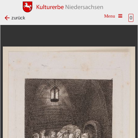
Toggle na
zurück
0