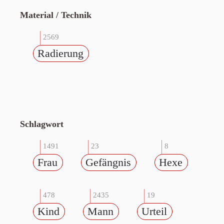
Material / Technik
2569
Radierung
Schlagwort
1491
23
8
Frau
Gefängnis
Hexe
478
2435
19
Kind
Mann
Urteil