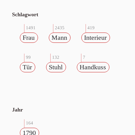
Schlagwort
1491
2435
419
Frau
Mann
Interieur
99
132
7
Tür
Stuhl
Handkuss
Jahr
164
1790