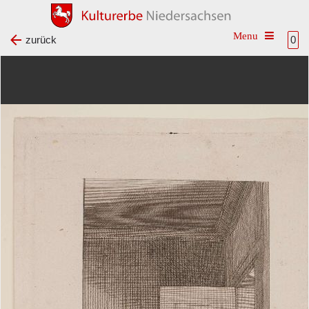
Toggle na
zurück
0