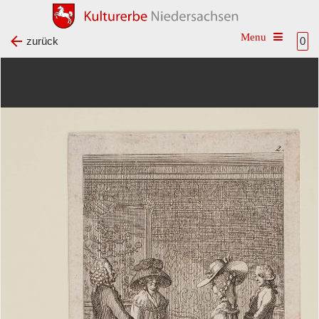
Toggle na
zurück
0