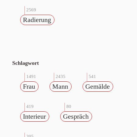
2569
Radierung
Schlagwort
1491
2435
541
Frau
Mann
Gemälde
419
80
Interieur
Gespräch
205