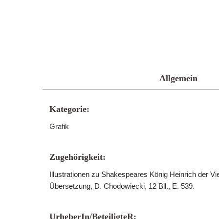
Allgemein
Kategorie:
Grafik
Zugehörigkeit:
Illustrationen zu Shakespeares König Heinrich der V
Übersetzung, D. Chodowiecki, 12 Bll., E. 539.
UrheberIn/BeteiligteR: