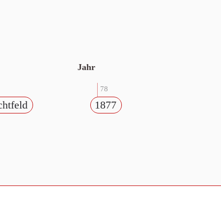
Jahr
78
chtfeld
1877