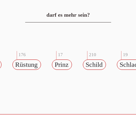
darf es mehr sein?
176
17
210
19
Rüstung
Prinz
Schild
Schla