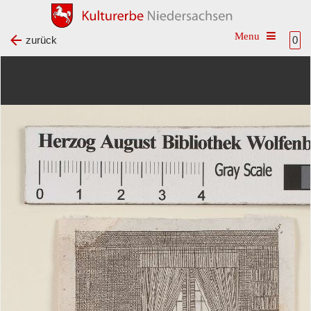
Toggle na
zurück
0