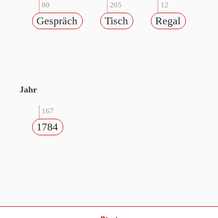
80
205
12
Gespräch
Tisch
Regal
Jahr
167
1784