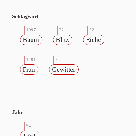
Schlagwort
1097
22
22
Baum
Blitz
Eiche
1491
7
Frau
Gewitter
Jahr
54
1791