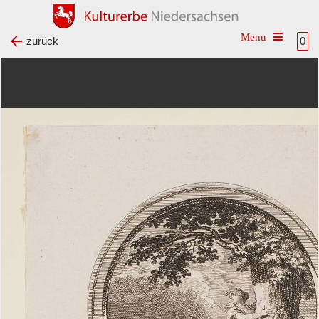
Toggle na
zurück
0