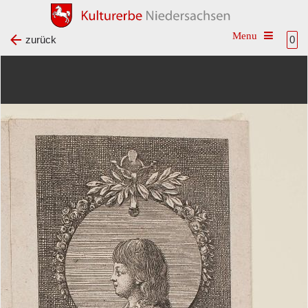
Toggle na
zurück
0