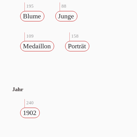
195
88
Blume
Junge
109
158
Medaillon
Porträt
Jahr
240
1902