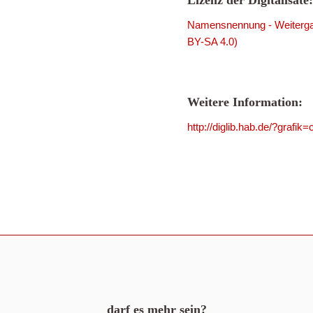
Lizenz der Digitalisate:
Namensnennung - Weitergab
BY-SA 4.0)
Weitere Information:
http://diglib.hab.de/?grafi
darf es mehr sein?