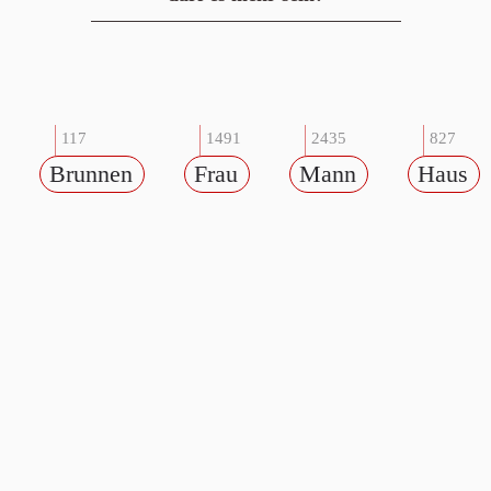
117
1491
2435
827
Brunnen
Frau
Mann
Haus