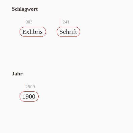
Schlagwort
903
241
Exlibris
Schrift
Jahr
2509
1900