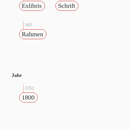
Exlibris
Schrift
162
Rahmen
Jahr
2351
1800