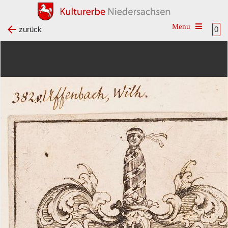
Toggle na
zurück
0