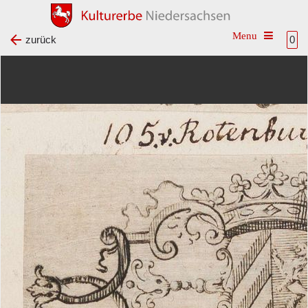
Toggle na
zurück
0