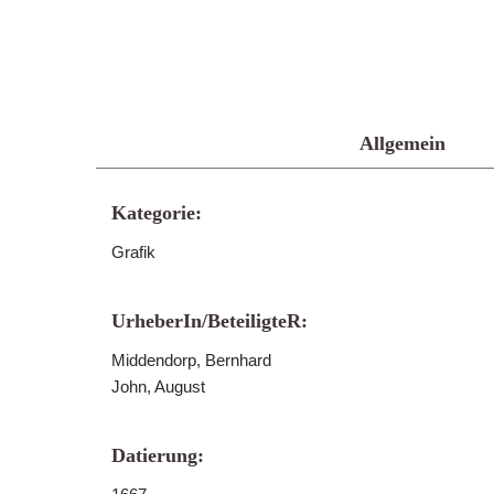
Allgemein
Kategorie:
Grafik
UrheberIn/BeteiligteR:
Middendorp, Bernhard
John, August
Datierung: