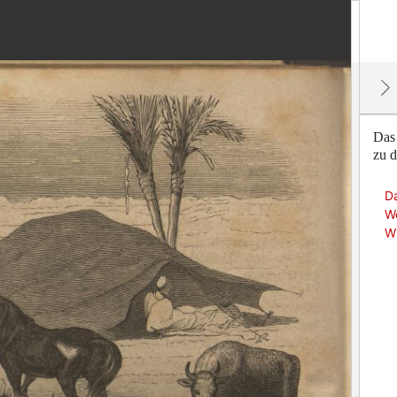
Das
zu 
D
W
Wi