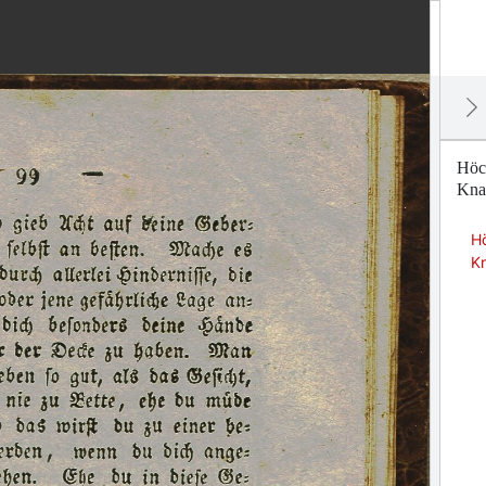
Höc
Kna
H
K