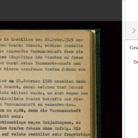
Gesc
G