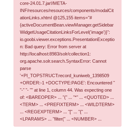
core-24.01.7.jar!/META-
INF/resources/resources/components/modalCit
ationLinks.xhtml @125,155 items="#
{activeDocumentBean.viewManager.getSidebar
WidgetUsageCitationLinksForLevel('image')}":
io.goobi.viewer.exceptions.PresentationExceptio
n: Bad query: Error from server at
http://localhost:8983/solr/collection1:
org.apache.solr.search.SyntaxError: Cannot
parse
'+PI_TOPSTRUCT:record_kuniweb_1398509
+ORDER:-1 +DOCTYPE:PAGE': Encountered "
"-" "- "" at line 1, column 44. Was expecting one
of: <BAREOPER> ... "(" ... "*" ... <QUOTED> ...
<TERM> ... <PREFIXTERM> ... <WILDTERM>
... <REGEXPTERM> ... "[" ... "{" ...
<LPARAMS> ... "filter(" ... <NUMBER> ...