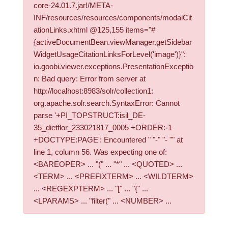
core-24.01.7.jar!/META-
INF/resources/resources/components/modalCit
ationLinks.xhtml @125,155 items="#
{activeDocumentBean.viewManager.getSidebar
WidgetUsageCitationLinksForLevel('image')}":
io.goobi.viewer.exceptions.PresentationExceptio
n: Bad query: Error from server at
http://localhost:8983/solr/collection1:
org.apache.solr.search.SyntaxError: Cannot
parse '+PI_TOPSTRUCT:isil_DE-
35_dietflor_233021817_0005 +ORDER:-1
+DOCTYPE:PAGE': Encountered " "-" "- "" at
line 1, column 56. Was expecting one of:
<BAREOPER> ... "(" ... "*" ... <QUOTED> ...
<TERM> ... <PREFIXTERM> ... <WILDTERM>
... <REGEXPTERM> ... "[" ... "{" ...
<LPARAMS> ... "filter(" ... <NUMBER> ...