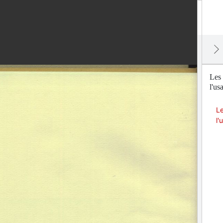
Les 
l'us
Le
l'