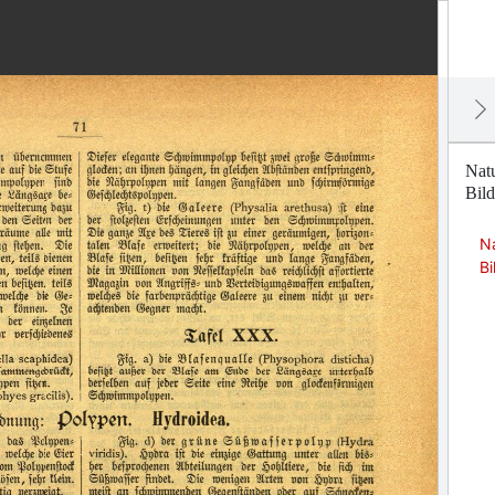
Natu
Bild
Na
Bi