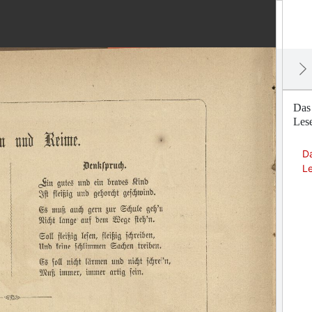
Das
Les
D
L