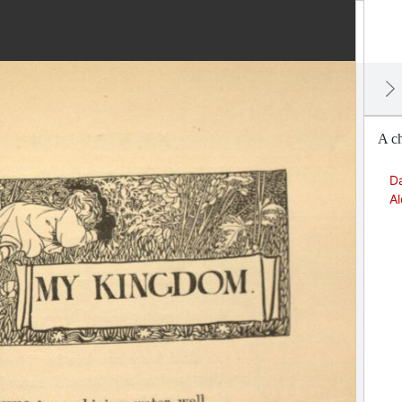
A ch
Da
Al