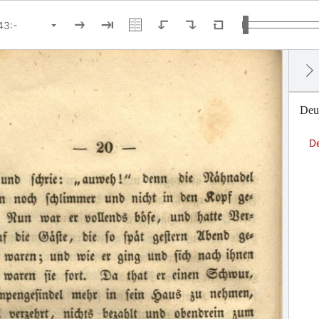
Deu
D