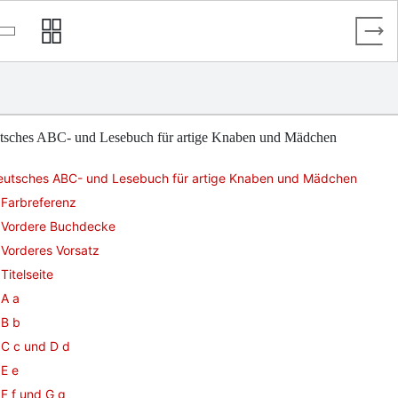
tsches ABC- und Lesebuch für artige Knaben und Mädchen
eutsches ABC- und Lesebuch für artige Knaben und Mädchen
Farbreferenz
Vordere Buchdecke
Vorderes Vorsatz
Titelseite
A a
B b
C c und D d
E e
F f und G g