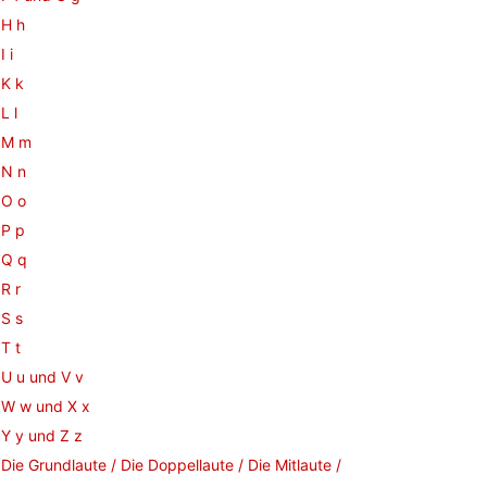
H h
I i
K k
L l
M m
N n
O o
P p
Q q
R r
S s
T t
U u und V v
W w und X x
Y y und Z z
Die Grundlaute / Die Doppellaute / Die Mitlaute /