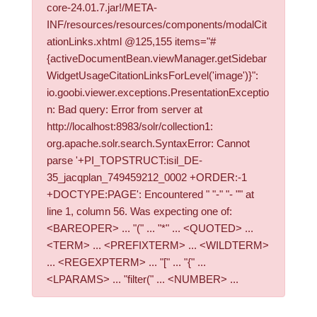
core-24.01.7.jar!/META-
INF/resources/resources/components/modalCit
ationLinks.xhtml @125,155 items="#
{activeDocumentBean.viewManager.getSidebar
WidgetUsageCitationLinksForLevel('image')}":
io.goobi.viewer.exceptions.PresentationExceptio
n: Bad query: Error from server at
http://localhost:8983/solr/collection1:
org.apache.solr.search.SyntaxError: Cannot
parse '+PI_TOPSTRUCT:isil_DE-
35_jacqplan_749459212_0002 +ORDER:-1
+DOCTYPE:PAGE': Encountered " "-" "- "" at
line 1, column 56. Was expecting one of:
<BAREOPER> ... "(" ... "*" ... <QUOTED> ...
<TERM> ... <PREFIXTERM> ... <WILDTERM>
... <REGEXPTERM> ... "[" ... "{" ...
<LPARAMS> ... "filter(" ... <NUMBER> ...