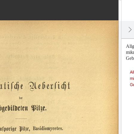
Allg
mik
Geb
Al
m
G