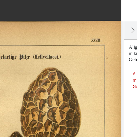
Allg
mik
Geb
Al
m
G