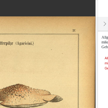
Allg
mik
Geb
Al
m
G