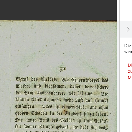
Die 
wer
Di
zu
M