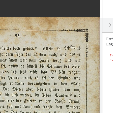
Erzä
Enge
Er
En