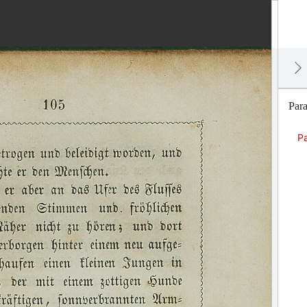
Par
P