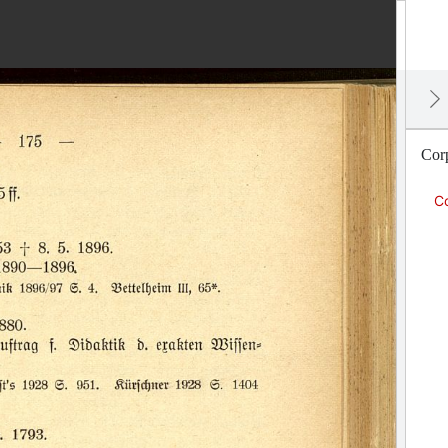
Cor
C